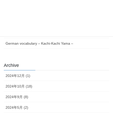
Essential German Phrases for Everyday Life
German vocabulary – Issun-bōshi –
German Reading with Quiz – Issun-bōshi –
German words Verb V to Z – Japanese version –
German vocabulary – Kachi-Kachi Yama –
Archive
2024年12月 (1)
2024年10月 (18)
2024年9月 (8)
2024年5月 (2)