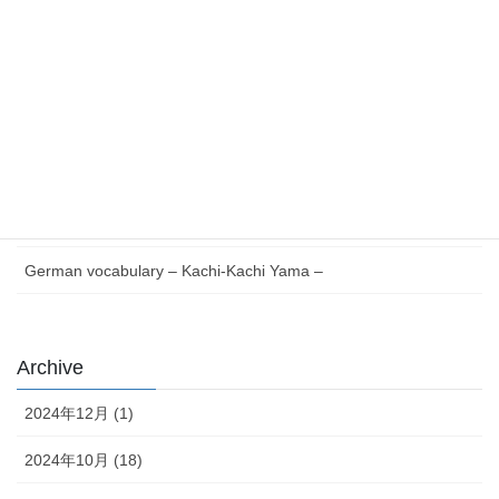
最近の投稿
Essential German Phrases for Everyday Life
German vocabulary – Issun-bōshi –
German Reading with Quiz – Issun-bōshi –
German words Verb V to Z – Japanese version –
German vocabulary – Kachi-Kachi Yama –
Archive
2024年12月 (1)
2024年10月 (18)