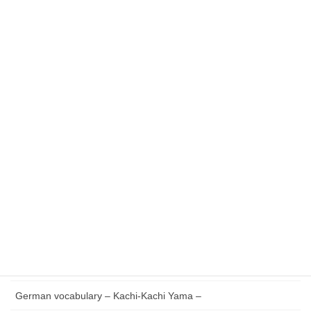
最近の投稿
Essential German Phrases for Everyday Life
German vocabulary – Issun-bōshi –
German Reading with Quiz – Issun-bōshi –
German words Verb V to Z – Japanese version –
German vocabulary – Kachi-Kachi Yama –