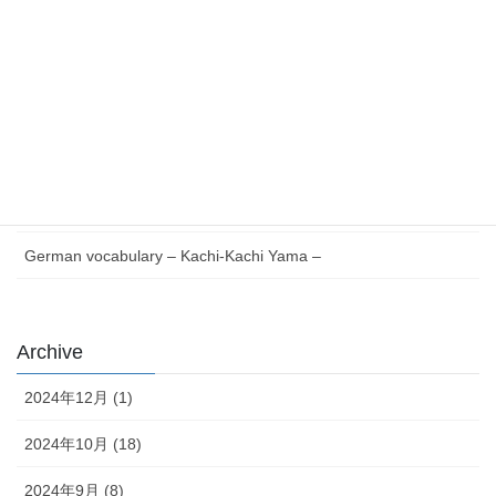
最近の投稿
Essential German Phrases for Everyday Life
German vocabulary – Issun-bōshi –
German Reading with Quiz – Issun-bōshi –
German words Verb V to Z – Japanese version –
German vocabulary – Kachi-Kachi Yama –
Archive
2024年12月 (1)
2024年10月 (18)
2024年9月 (8)