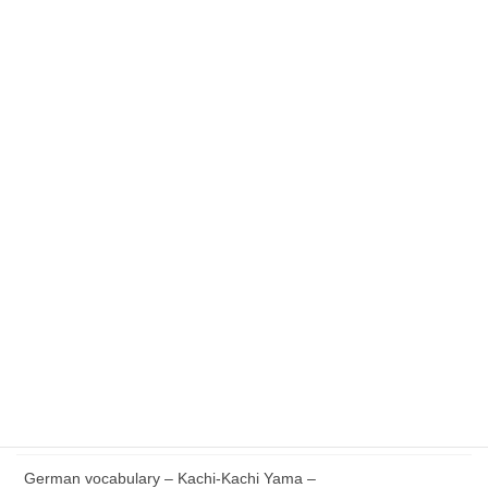
最近の投稿
Essential German Phrases for Everyday Life
German vocabulary – Issun-bōshi –
German Reading with Quiz – Issun-bōshi –
German words Verb V to Z – Japanese version –
German vocabulary – Kachi-Kachi Yama –