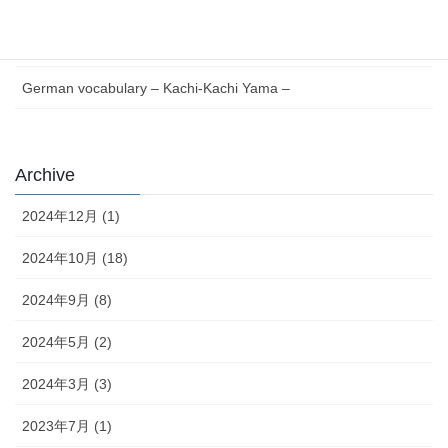
German Reading with Quiz – Issun-bōshi –
German words Verb V to Z – Japanese version –
German vocabulary – Kachi-Kachi Yama –
Archive
2024年12月 (1)
2024年10月 (18)
2024年9月 (8)
2024年5月 (2)
2024年3月 (3)
2023年7月 (1)