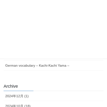
最近の投稿
Essential German Phrases for Everyday Life
German vocabulary – Issun-bōshi –
German Reading with Quiz – Issun-bōshi –
German words Verb V to Z – Japanese version –
German vocabulary – Kachi-Kachi Yama –
Archive
2024年12月 (1)
2024年10月 (18)