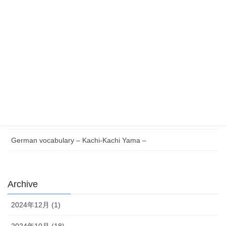
最近の投稿
Essential German Phrases for Everyday Life
German vocabulary – Issun-bōshi –
German Reading with Quiz – Issun-bōshi –
German words Verb V to Z – Japanese version –
German vocabulary – Kachi-Kachi Yama –
Archive
2024年12月 (1)
2024年10月 (18)