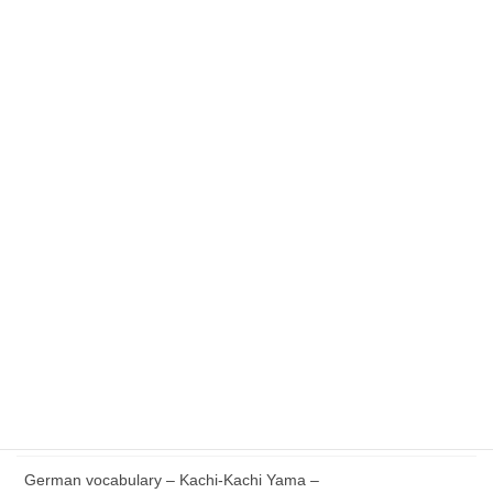
最近の投稿
Essential German Phrases for Everyday Life
German vocabulary – Issun-bōshi –
German Reading with Quiz – Issun-bōshi –
German words Verb V to Z – Japanese version –
German vocabulary – Kachi-Kachi Yama –