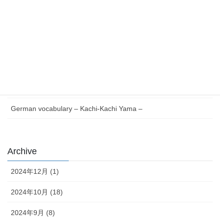
最近の投稿
Essential German Phrases for Everyday Life
German vocabulary – Issun-bōshi –
German Reading with Quiz – Issun-bōshi –
German words Verb V to Z – Japanese version –
German vocabulary – Kachi-Kachi Yama –
Archive
2024年12月 (1)
2024年10月 (18)
2024年9月 (8)