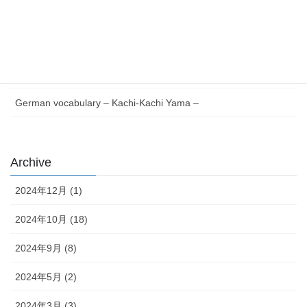
German vocabulary – Issun-bōshi –
German Reading with Quiz – Issun-bōshi –
German words Verb V to Z – Japanese version –
German vocabulary – Kachi-Kachi Yama –
Archive
2024年12月 (1)
2024年10月 (18)
2024年9月 (8)
2024年5月 (2)
2024年3月 (3)