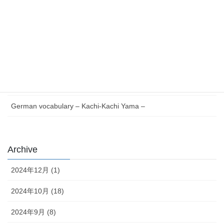
最近の投稿
Essential German Phrases for Everyday Life
German vocabulary – Issun-bōshi –
German Reading with Quiz – Issun-bōshi –
German words Verb V to Z – Japanese version –
German vocabulary – Kachi-Kachi Yama –
Archive
2024年12月 (1)
2024年10月 (18)
2024年9月 (8)