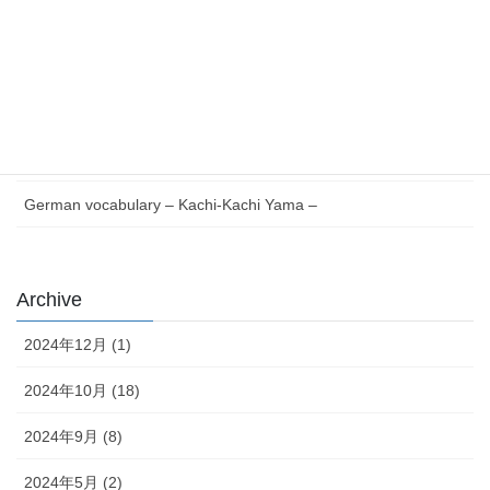
Essential German Phrases for Everyday Life
German vocabulary – Issun-bōshi –
German Reading with Quiz – Issun-bōshi –
German words Verb V to Z – Japanese version –
German vocabulary – Kachi-Kachi Yama –
Archive
2024年12月 (1)
2024年10月 (18)
2024年9月 (8)
2024年5月 (2)