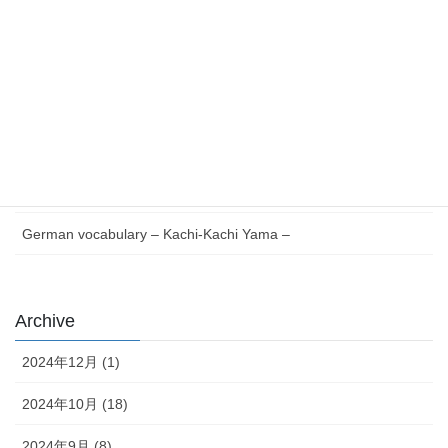
最近の投稿
Essential German Phrases for Everyday Life
German vocabulary – Issun-bōshi –
German Reading with Quiz – Issun-bōshi –
German words Verb V to Z – Japanese version –
German vocabulary – Kachi-Kachi Yama –
Archive
2024年12月 (1)
2024年10月 (18)
2024年9月 (8)