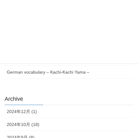
最近の投稿
Essential German Phrases for Everyday Life
German vocabulary – Issun-bōshi –
German Reading with Quiz – Issun-bōshi –
German words Verb V to Z – Japanese version –
German vocabulary – Kachi-Kachi Yama –
Archive
2024年12月 (1)
2024年10月 (18)
2024年9月 (8)